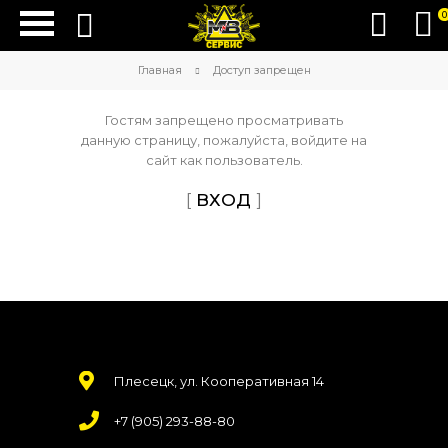
0
Главная
Доступ запрещен
Гостям запрещено просматривать
данную страницу, пожалуйста, войдите на
сайт как пользователь.
[
ВХОД
]
Плесецк, ул. Кооперативная 14
+7 (905) 293-88-80