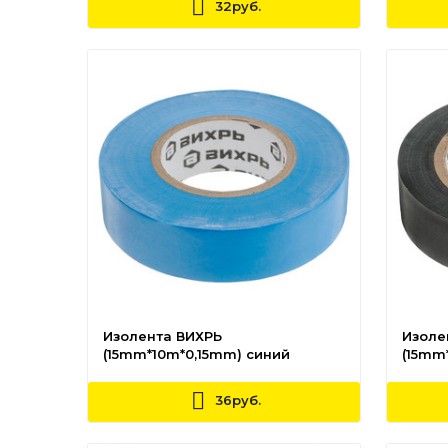
32руб.
Изолента ВИХРЬ
Изоле
(15mm*10m*0,15mm) синий
(15mm
36руб.