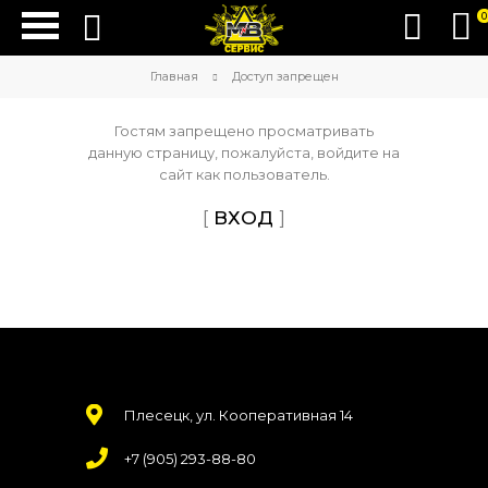
0
Главная
Доступ запрещен
Гостям запрещено просматривать
данную страницу, пожалуйста, войдите на
сайт как пользователь.
[
ВХОД
]
Плесецк, ул. Кооперативная 14
+7 (905) 293-88-80