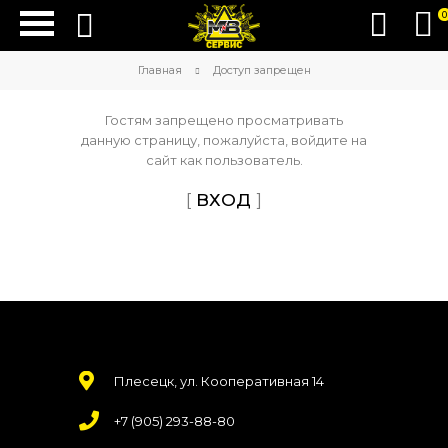
0
Главная
Доступ запрещен
Гостям запрещено просматривать
данную страницу, пожалуйста, войдите на
сайт как пользователь.
[
ВХОД
]
Плесецк, ул. Кооперативная 14
+7 (905) 293-88-80