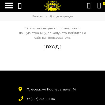
0
Главная
Доступ запрещен
Гостям запрещено просматривать
данную страницу, пожалуйста, войдите на
сайт как пользователь.
[
ВХОД
]
Плесецк, ул. Кооперативная 14
+7 (905) 293-88-80