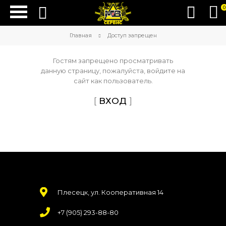
0
Главная
Доступ запрещен
Гостям запрещено просматривать
данную страницу, пожалуйста, войдите на
сайт как пользователь.
[
ВХОД
]
Плесецк, ул. Кооперативная 14
+7 (905) 293-88-80